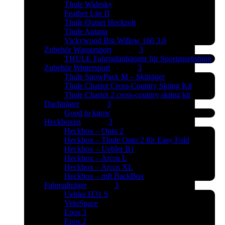
Thule Widesky
Feather Lite II
Thule Outset Heckzelt
Thule Autana
Vickywood Big Willow 160 3.0
Zubehör Wassersport
THULE Fahrradanhänger für Sportausrüstung
Zubehör Wintersport
Thule SnowPack M – Skiträger
Thule Chariot Cross-Country Skiing Kit
Thule Chariot 2 cross-country skiing kit
Dachträger
Good to know
Heckboxen
Heckbox – Onto 2
Heckbox – Thule Onto 2 für Easy Fold
Heckbox – Uebler B1
Heckbox – Arcos L
Heckbox – Arcos XL
Heckbox – mft BackBox
Fahrradträger
Uebler H31 S
VeloSpace
Epos 3
Epos 2