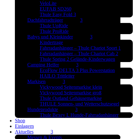
VeloLite
EUFAB SD260
Thule Easy Fold 3
Dachfahrradträger
Thule UpRide
Thule ProRide
Babys und Kleinkinder
Kindertrage
Fahrradanhänger – Thule Chariot Sport 1
Fahrradanhänger – Thule Chariot Cab 2
Thule Spring 2 Gelände-Kinderwagen
Camping Helfer
EcoFlow DELTA 3 Plus Powerstation
HAILO Trittleiter
Markisen
Vickywood Seitenmarkise klein
Vickywood Seitenmarkise groß
Thule Outland Gehäusemarkise
THULE Sonnen- und Wetterschutzsegel
Hundeprodukte
Thule Bexey L Hunde-Fahrradanhänger
Shop
Einlagern
Aktuelles
Messen & Events