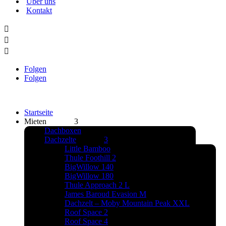
Über uns
Kontakt



Folgen
Folgen
Startseite
Mieten
Dachboxen
Dachzelte
Little Bamboo
Thule Foothill 2
BigWillow 140
BigWillow 180
Thule Approach 2 L
James Baroud Evasion M
Dachzelt – Moby Mountain Peak XXL
Roof Space 2
Roof Space 4