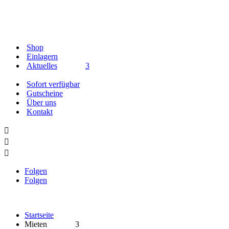
HULE Sonnen- und
etterschutzsegel
hule Bexey L Hunde-
ahrradanhänger
Shop
Einlagern
Aktuelles
Sofort verfügbar
Gutscheine
Über uns
Kontakt



Folgen
Folgen
Startseite
Mieten