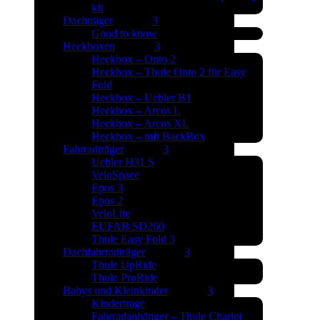
kit
Dachträger
Good to know
Heckboxen
Heckbox – Onto 2
Heckbox – Thule Onto 2 für Easy
Fold
Heckbox – Uebler B1
Heckbox – Arcos L
Heckbox – Arcos XL
Heckbox – mft BackBox
Fahrradträger
Uebler H31 S
VeloSpace
Epos 3
Epos 2
VeloLite
EUFAB SD260
Thule Easy Fold 3
Dachfahrradträger
Thule UpRide
Thule ProRide
Babys und Kleinkinder
Kindertrage
Fahrradanhänger – Thule Chariot