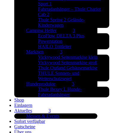
Sport 1
Fahrradanhänger – Thule Chariot
Cab 2
Thule Spring 2 Gelände-
Kinderwagen
Camping Helfer
EcoFlow DELTA 3 Plus
Powerstation
HAILO Trittleiter
Markisen
Vickywood Seitenmarkise klein
Vickywood Seitenmarkise groß
Thule Outland Gehäusemarkise
THULE Sonnen- und
Wetterschutzsegel
Hundeprodukte
Thule Bexey L Hunde-
Fahrradanhänger
Shop
Einlagern
Aktuelles
Messen & Events
Sofort verfügbar
Gutscheine
Über uns