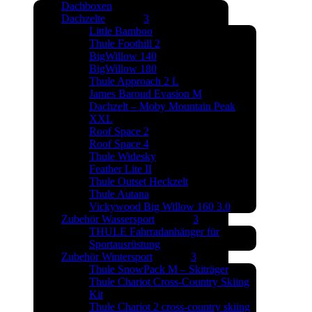
Dachboxen
Dachzelte
Little Bamboo
Thule Foothill 2
BigWillow 140
BigWillow 180
Thule Approach 2 L
James Baroud Evasion M
Dachzelt – Moby Mountain Peak
XXL
Roof Space 2
Roof Space 4
Thule Widesky
Feather Lite II
Thule Outset Heckzelt
Thule Autana
Vickywood Big Willow 160 3.0
Zubehör Wassersport
THULE Fahrradanhänger für
Sportausrüstung
Zubehör Wintersport
Thule SnowPack M – Skiträger
Thule Chariot Cross-Country Skiing
Kit
Thule Chariot 2 cross-country skiing