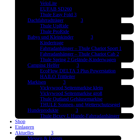
VeloLite
EUFAB SD260
Thule Easy Fold 3
Dachfahrradträger
Thule UpRide
Thule ProRide
Babys und Kleinkinder
Kindertrage
Fahrradanhänger – Thule Chariot Sport 1
Fahrradanhänger – Thule Chariot Cab 2
Thule Spring 2 Gelände-Kinderwagen
Camping Helfer
EcoFlow DELTA 3 Plus Powerstation
HAILO Trittleiter
Markisen
Vickywood Seitenmarkise klein
Vickywood Seitenmarkise groß
Thule Outland Gehäusemarkise
THULE Sonnen- und Wetterschutzsegel
Hundeprodukte
Thule Bexey L Hunde-Fahrradanhänger
Shop
Einlagern
Aktuelles
Messen & Events