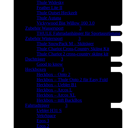
Thule Widesky
Feather Lite II
Thule Outset Heckzelt
Thule Autana
Vickywood Big Willow 160 3.0
Zubehör Wassersport
THULE Fahrradanhänger für Sportausrüstung
Zubehör Wintersport
Thule SnowPack M – Skiträger
Thule Chariot Cross-Country Skiing Kit
Thule Chariot 2 cross-country skiing kit
Dachträger
Good to know
Heckboxen
Heckbox – Onto 2
Heckbox – Thule Onto 2 für Easy Fold
Heckbox – Uebler B1
Heckbox – Arcos L
Heckbox – Arcos XL
Heckbox – mft BackBox
Fahrradträger
Uebler H31 S
VeloSpace
Epos 3
Epos 2