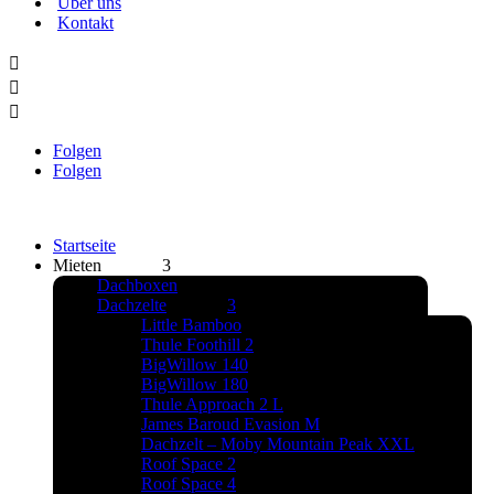
Über uns
Kontakt



Folgen
Folgen
Startseite
Mieten
Dachboxen
Dachzelte
Little Bamboo
Thule Foothill 2
BigWillow 140
BigWillow 180
Thule Approach 2 L
James Baroud Evasion M
Dachzelt – Moby Mountain Peak XXL
Roof Space 2
Roof Space 4