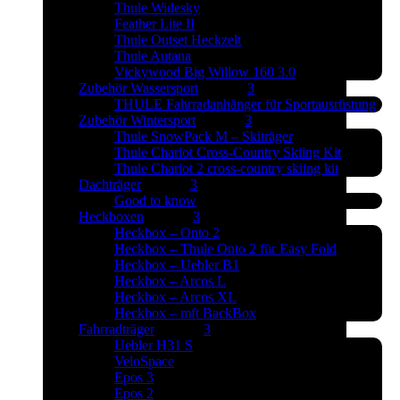
Thule Widesky
Feather Lite II
Thule Outset Heckzelt
Thule Autana
Vickywood Big Willow 160 3.0
Zubehör Wassersport
THULE Fahrradanhänger für Sportausrüstung
Zubehör Wintersport
Thule SnowPack M – Skiträger
Thule Chariot Cross-Country Skiing Kit
Thule Chariot 2 cross-country skiing kit
Dachträger
Good to know
Heckboxen
Heckbox – Onto 2
Heckbox – Thule Onto 2 für Easy Fold
Heckbox – Uebler B1
Heckbox – Arcos L
Heckbox – Arcos XL
Heckbox – mft BackBox
Fahrradträger
Uebler H31 S
VeloSpace
Epos 3
Epos 2