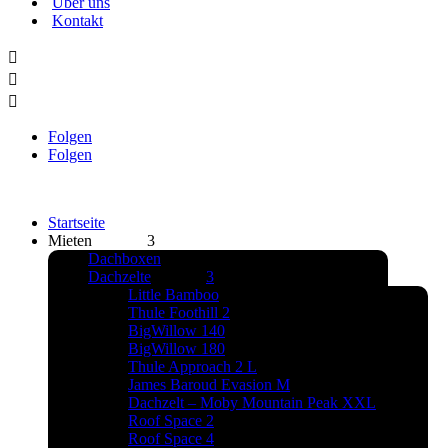
Über uns
Kontakt



Folgen
Folgen
Startseite
Mieten
Dachboxen
Dachzelte
Little Bamboo
Thule Foothill 2
BigWillow 140
BigWillow 180
Thule Approach 2 L
James Baroud Evasion M
Dachzelt – Moby Mountain Peak XXL
Roof Space 2
Roof Space 4