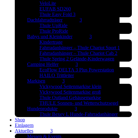
VeloLite
EUFAB SD260
Thule Easy Fold 3
Dachfahrradträger
Thule UpRide
Thule ProRide
Babys und Kleinkinder
Kindertrage
Fahrradanhänger – Thule Chariot Sport 1
Fahrradanhänger – Thule Chariot Cab 2
Thule Spring 2 Gelände-Kinderwagen
Camping Helfer
EcoFlow DELTA 3 Plus Powerstation
HAILO Trittleiter
Markisen
Vickywood Seitenmarkise klein
Vickywood Seitenmarkise groß
Thule Outland Gehäusemarkise
THULE Sonnen- und Wetterschutzsegel
Hundeprodukte
Thule Bexey L Hunde-Fahrradanhänger
Shop
Einlagern
Aktuelles
Messen & Events